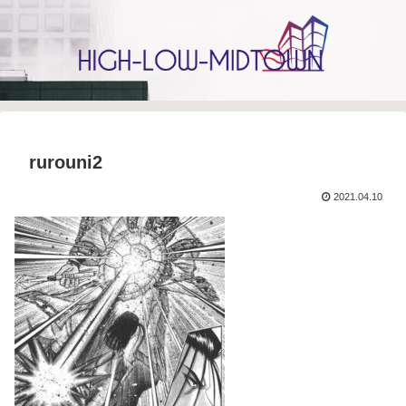
rurouni2
2021.04.10