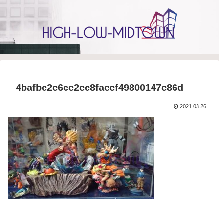
4bafbe2c6ce2ec8faecf49800147c86d
2021.03.26