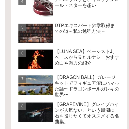
ール・スターを想い
DTPエキスパート独学取得ま
での道～私の勉強方法～
【LUNA SEA】ベーシストJ、
ベースから見たルナシーおすす
め曲や魅力の紹介
【DRAGON BALL】ガレージ
キットでフィギュア沼にハマっ
た話〜ドラゴンボールガレキの
世界〜
【GRAPEVINE】グレイプバイ
ンが人気ない、という風潮に一
石を投じたくてオススメする名
曲集。