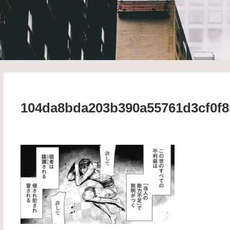
104da8bda203b390a55761d3cf0f8