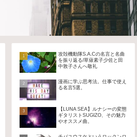
攻殻機動隊S.A.Cの名言と名曲
を振り返る/草薙素子少佐と田
中敦子さんへ敬礼
漫画に学ぶ思考法。仕事で使え
る名言5選。
【LUNA SEA】ルナシーの変態
ギタリストSUGIZO、その魅力
やオススメ曲。
チバユウスケというロックンロ