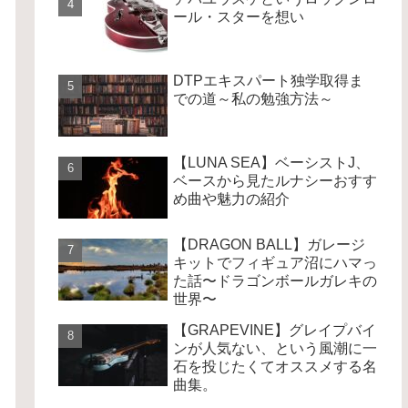
ール・スターを想い
DTPエキスパート独学取得ま
での道～私の勉強方法～
【LUNA SEA】ベーシストJ、
ベースから見たルナシーおすす
め曲や魅力の紹介
【DRAGON BALL】ガレージ
キットでフィギュア沼にハマっ
た話〜ドラゴンボールガレキの
世界〜
【GRAPEVINE】グレイプバイ
ンが人気ない、という風潮に一
石を投じたくてオススメする名
曲集。