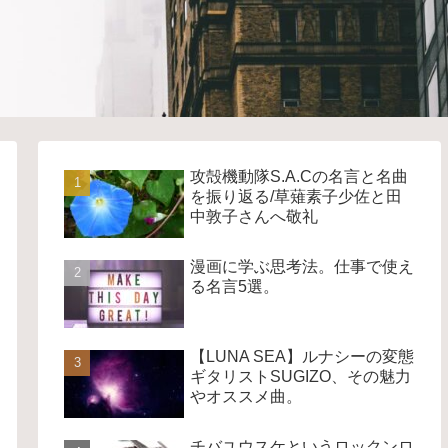
攻殻機動隊S.A.Cの名言と名曲
を振り返る/草薙素子少佐と田
中敦子さんへ敬礼
漫画に学ぶ思考法。仕事で使え
る名言5選。
【LUNA SEA】ルナシーの変態
ギタリストSUGIZO、その魅力
やオススメ曲。
チバユウスケというロックンロ